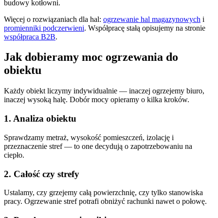
budowy kotłowni.
Więcej o rozwiązaniach dla hal:
ogrzewanie hal magazynowych
i
promienniki podczerwieni
. Współpracę stałą opisujemy na stronie
współpraca B2B
.
Jak dobieramy moc ogrzewania do
obiektu
Każdy obiekt liczymy indywidualnie — inaczej ogrzejemy biuro,
inaczej wysoką halę. Dobór mocy opieramy o kilka kroków.
1. Analiza obiektu
Sprawdzamy metraż, wysokość pomieszczeń, izolację i
przeznaczenie stref — to one decydują o zapotrzebowaniu na
ciepło.
2. Całość czy strefy
Ustalamy, czy grzejemy całą powierzchnię, czy tylko stanowiska
pracy. Ogrzewanie stref potrafi obniżyć rachunki nawet o połowę.