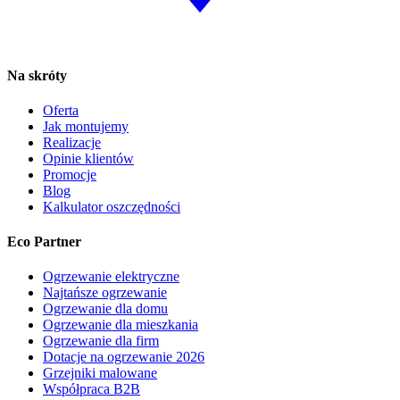
Na skróty
Oferta
Jak montujemy
Realizacje
Opinie klientów
Promocje
Blog
Kalkulator oszczędności
Eco Partner
Ogrzewanie elektryczne
Najtańsze ogrzewanie
Ogrzewanie dla domu
Ogrzewanie dla mieszkania
Ogrzewanie dla firm
Dotacje na ogrzewanie 2026
Grzejniki malowane
Współpraca B2B