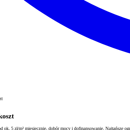
zt
koszt
od ok. 5 zł/m² miesięcznie, dobór mocy i dofinansowanie. Najtańsze og